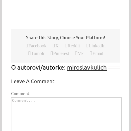
Share This Story, Choose Your Platform!
Facebook
X
Reddit
LinkedIn
Tumblr
Pinterest
Vk
Email
O autorovi/autorke:
miroslavkulich
Leave A Comment
Comment