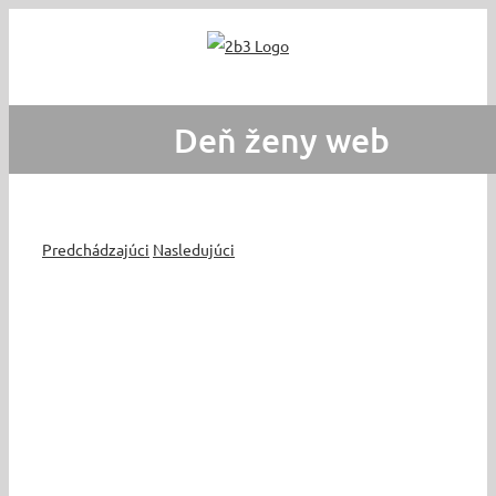
Skip
to
content
Deň ženy web
Predchádzajúci
Nasledujúci